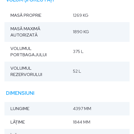
MASĂ PROPRIE
1269 KG
MASĂ MAXIMĂ
1890 KG
AUTORIZATĂ
VOLUMUL
375 L
PORTBAGAJULUI
VOLUMUL
52 L
REZERVORULUI
DIMENSIUNI
LUNGIME
4397 MM
LĂŢIME
1844 MM