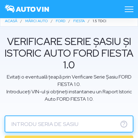
ACASĂ
MĂRCI AUTO
FORD
FIESTA
1.5 TDCI
VERIFICARE SERIE ȘASIU ȘI
ISTORIC AUTO FORD FIESTA
1.0
Evitați o eventuală țeapă prin Verificare Serie Șasiu FORD
FIESTA 1.0.
Introduceți VIN-ul și obțineți instantaneu un Raport Istoric
Auto FORD FIESTA 1.0.
?