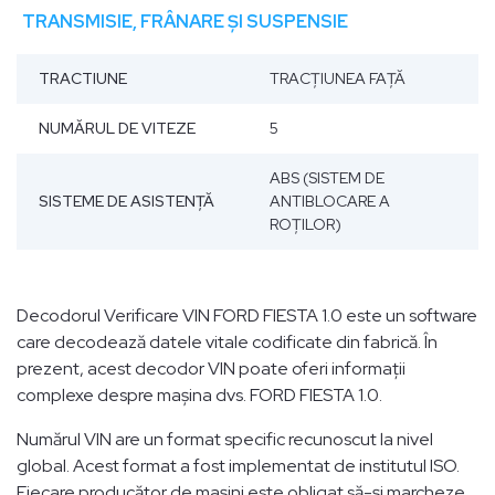
TRANSMISIE, FRÂNARE ȘI SUSPENSIE
TRACTIUNE
TRACŢIUNEA FAŢĂ
NUMĂRUL DE VITEZE
5
ABS (SISTEM DE
SISTEME DE ASISTENȚĂ
ANTIBLOCARE A
ROȚILOR)
Decodorul Verificare VIN FORD FIESTA 1.0 este un software
care decodează datele vitale codificate din fabrică. În
prezent, acest decodor VIN poate oferi informații
complexe despre mașina dvs. FORD FIESTA 1.0.
Numărul VIN are un format specific recunoscut la nivel
global. Acest format a fost implementat de institutul ISO.
Fiecare producător de mașini este obligat să-și marcheze