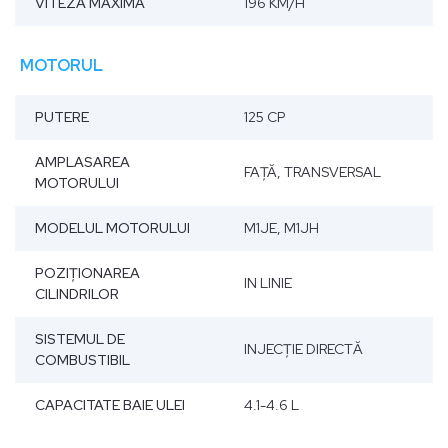
VITEZA MAXIMĂ
196 KM/H
MOTORUL
PUTERE
125 CP
AMPLASAREA
FAŢĂ, TRANSVERSAL
MOTORULUI
MODELUL MOTORULUI
M1JE, M1JH
POZIŢIONAREA
IN LINIE
CILINDRILOR
SISTEMUL DE
INJECŢIE DIRECTĂ
COMBUSTIBIL
CAPACITATE BAIE ULEI
4.1-4.6 L