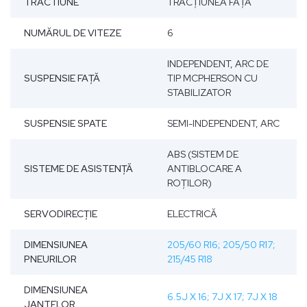
TRACTIUNE
TRACŢIUNEA FAŢĂ
NUMĂRUL DE VITEZE
6
INDEPENDENT, ARC DE
SUSPENSIE FAŢĂ
TIP MCPHERSON CU
STABILIZATOR
SUSPENSIE SPATE
SEMI-INDEPENDENT, ARC
ABS (SISTEM DE
SISTEME DE ASISTENȚĂ
ANTIBLOCARE A
ROȚILOR)
SERVODIRECŢIE
ELECTRICĂ
DIMENSIUNEA
205/60 R16; 205/50 R17;
PNEURILOR
215/45 R18
DIMENSIUNEA
6.5J X 16; 7J X 17; 7J X 18
JANTELOR