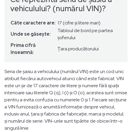
vehiculului? (numărul VIN)?
Câte caractere are:
17 (cifre și litere mari)
Tabloul de bord pe partea
Unde se găsește:
șoferului
Prima cifră
Țara producătorului
înseamnă:
Seria de șasiu a vehiculului (numărul VIN) este un cod unic
atribuit fiecărui autovehicul atunci când este fabricat. VIN
este un șir de 17 caractere de litere și numere fără spații
interioare sau literele Q (q), I (i) și O (o); acestea sunt omise
pentru a evita confuzia cu numerele 0 și 1. Fiecare secțiune
a VIN furnizează o anumită informație despre vehicul,
inclusiv anul, țara și fabrica de fabricație; marca și modelul;
și numărul de serie. VIN-urile sunt tipărite de obicei într-o
singură linie.