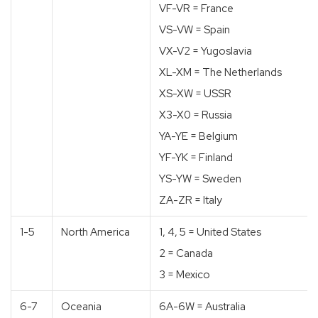
VF-VR = France
VS-VW = Spain
VX-V2 = Yugoslavia
XL-XM = The Netherlands
XS-XW = USSR
X3-X0 = Russia
YA-YE = Belgium
YF-YK = Finland
YS-YW = Sweden
ZA-ZR = Italy
1-5
North America
1, 4, 5 = United States
2 = Canada
3 = Mexico
6-7
Oceania
6A-6W = Australia