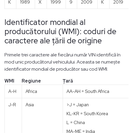
K
1989
X
1999
9
2009
K
2019
Identificator mondial al
producătorului (WMI): coduri de
caractere ale țării de origine
Primele trei caractere ale fiecărui număr VIN identifică în
mod unic producătorul vehiculului. Aceasta se numește
identificator mondial de producător sau cod WMI.
WMI
Regiune
Țară
A-H
Africa
AA-AH = South Africa
J-R
Asia
>J = Japan
KL-KR = South Korea
L = China
MA-ME = India