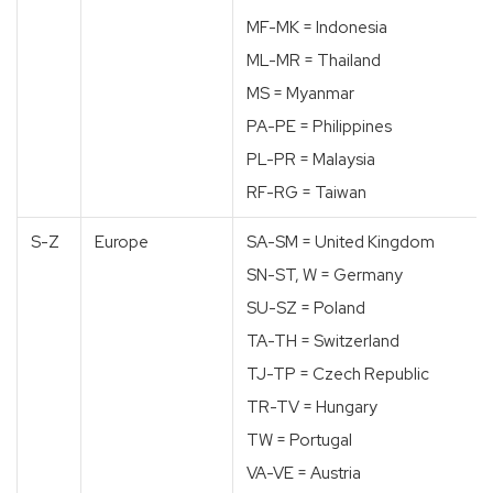
MF-MK = Indonesia
ML-MR = Thailand
MS = Myanmar
PA-PE = Philippines
PL-PR = Malaysia
RF-RG = Taiwan
S-Z
Europe
SA-SM = United Kingdom
SN-ST, W = Germany
SU-SZ = Poland
TA-TH = Switzerland
TJ-TP = Czech Republic
TR-TV = Hungary
TW = Portugal
VA-VE = Austria