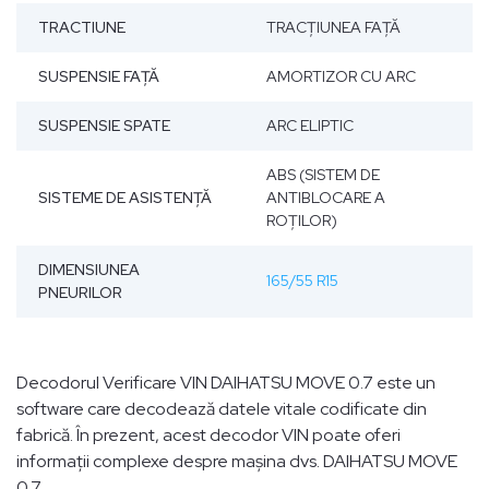
TRACTIUNE
TRACŢIUNEA FAŢĂ
SUSPENSIE FAŢĂ
AMORTIZOR CU ARC
SUSPENSIE SPATE
ARC ELIPTIC
ABS (SISTEM DE
SISTEME DE ASISTENȚĂ
ANTIBLOCARE A
ROȚILOR)
DIMENSIUNEA
165/55 R15
PNEURILOR
Decodorul Verificare VIN DAIHATSU MOVE 0.7 este un
software care decodează datele vitale codificate din
fabrică. În prezent, acest decodor VIN poate oferi
informații complexe despre mașina dvs. DAIHATSU MOVE
0.7.