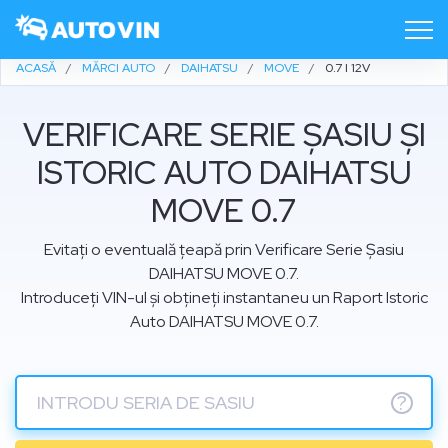
ACASĂ
MĂRCI AUTO
DAIHATSU
MOVE
0.7 I 12V
VERIFICARE SERIE ȘASIU ȘI
ISTORIC AUTO DAIHATSU
MOVE 0.7
Evitați o eventuală țeapă prin Verificare Serie Șasiu
DAIHATSU MOVE 0.7.
Introduceți VIN-ul și obțineți instantaneu un Raport Istoric
Auto DAIHATSU MOVE 0.7.
?