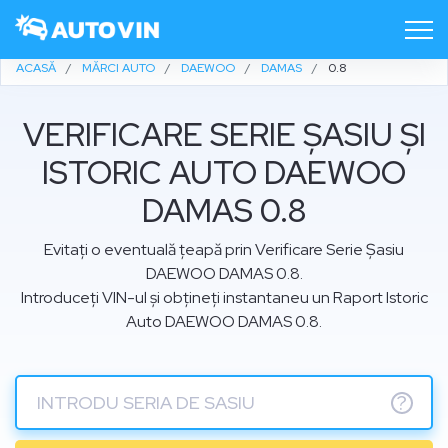
ACASĂ
MĂRCI AUTO
DAEWOO
DAMAS
0.8
VERIFICARE SERIE ȘASIU ȘI
ISTORIC AUTO DAEWOO
DAMAS 0.8
Evitați o eventuală țeapă prin Verificare Serie Șasiu
DAEWOO DAMAS 0.8.
Introduceți VIN-ul și obțineți instantaneu un Raport Istoric
Auto DAEWOO DAMAS 0.8.
?